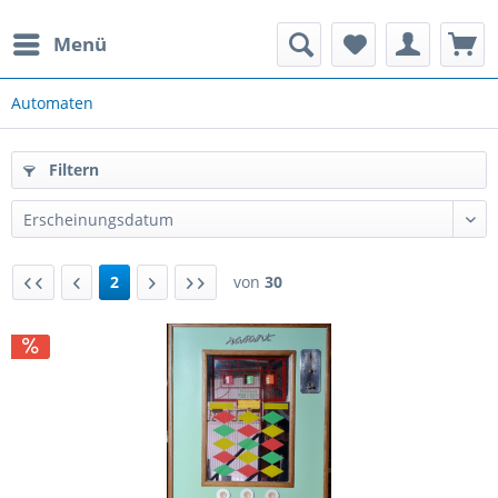
Menü
rauchte Spielautomaten
Automaten
Filtern
2
von
30