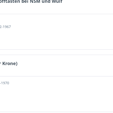
offtasten bei NSM und Wulf
2-1967
r Krone)
8-1970