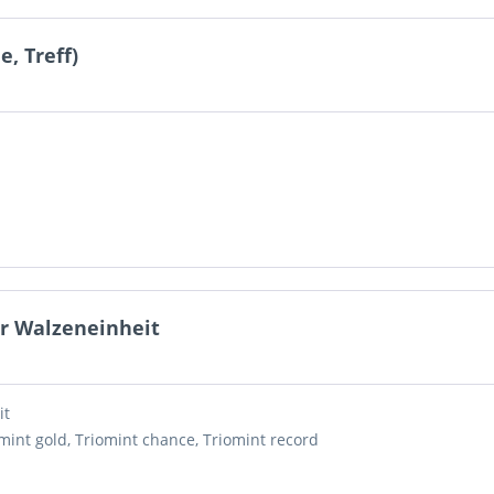
, Treff)
er Walzeneinheit
it
mint gold, Triomint chance, Triomint record