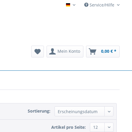
Service/Hilfe
Automatenarchiv - alles rund
Mein Konto
0,00 € *
Sortierung:
Artikel pro Seite: