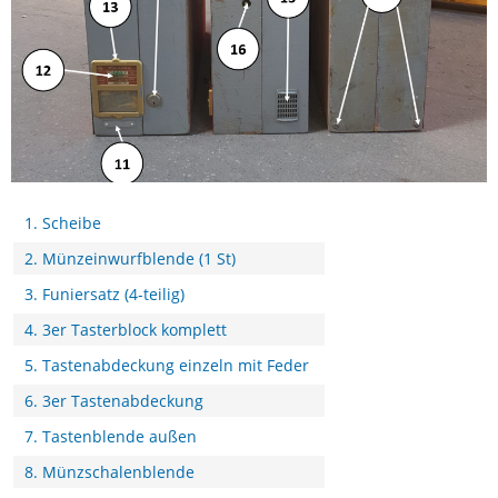
1. Scheibe
2. Münzeinwurfblende (1 St)
3. Funiersatz (4-teilig)
4. 3er Tasterblock komplett
5. Tastenabdeckung einzeln mit Feder
6. 3er Tastenabdeckung
7. Tastenblende außen
8. Münzschalenblende