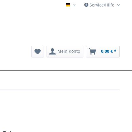
Service/Hilfe
Automatenarchiv - alles rund
Mein Konto
0,00 € *