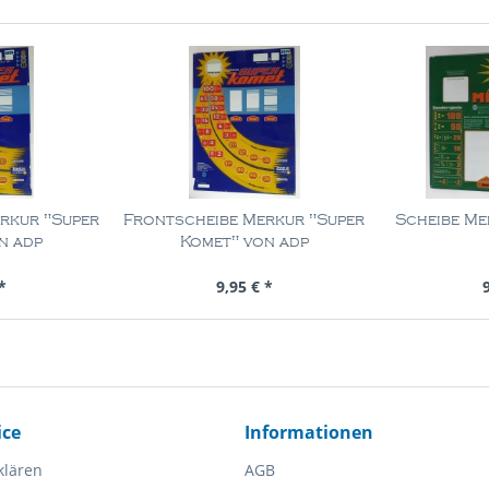
rkur "Super
Frontscheibe Merkur "Super
Scheibe Me
n adp
Komet" von adp
ück
Inhalt
1 Stück
In
*
9,95 € *
ice
Informationen
klären
AGB