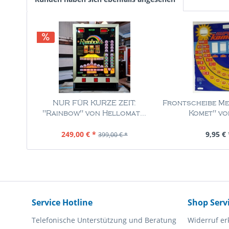
NUR FÜR KURZE ZEIT:
Frontscheibe Me
"Rainbow" von Hellomat...
Komet" vo
Inhalt
1 Stück
Inhalt
1 St
249,00 € *
9,95 € 
399,00 € *
Service Hotline
Shop Serv
Telefonische Unterstützung und Beratung
Widerruf er