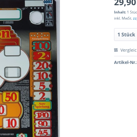
29,90
Inhalt:
1 Stü
inkl. MwSt.
zz
Verglei
Artikel-Nr.