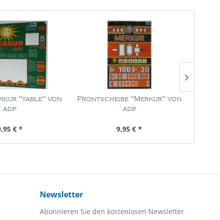
rkur "table" von
Frontscheibe "Merkur" von
Fronts
adp
adp
halt
1 Stück
Inhalt
1 Stück
9,95 € *
9,95 € *
Newsletter
Abonnieren Sie den kostenlosen Newsletter