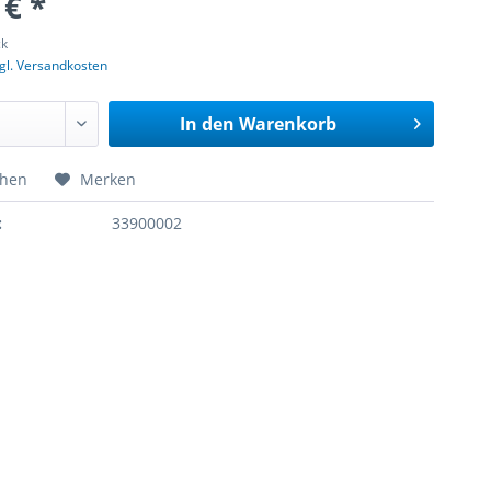
 € *
ck
gl. Versandkosten
In den
Warenkorb
chen
Merken
:
33900002