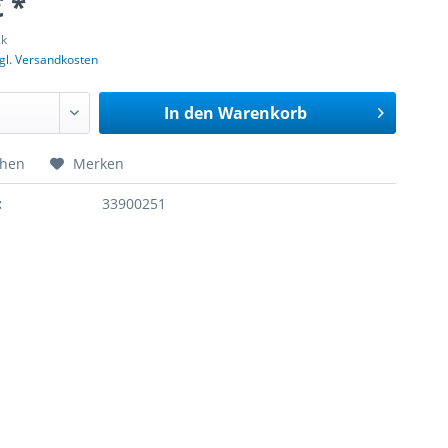
€ *
ck
gl. Versandkosten
In den
Warenkorb
chen
Merken
:
33900251