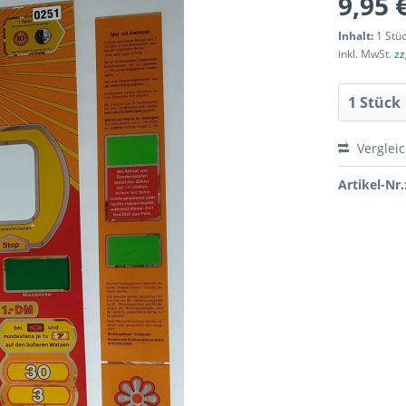
9,95 
Inhalt:
1 Stü
inkl. MwSt.
zz
Verglei
Artikel-Nr.