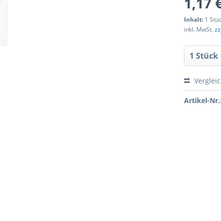
1,17 
Inhalt:
1 Stü
inkl. MwSt.
zz
Verglei
Artikel-Nr.