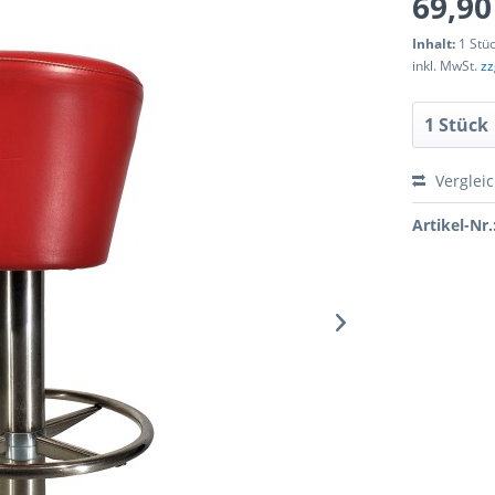
69,90
Inhalt:
1 Stü
inkl. MwSt.
zz
Verglei
Artikel-Nr.