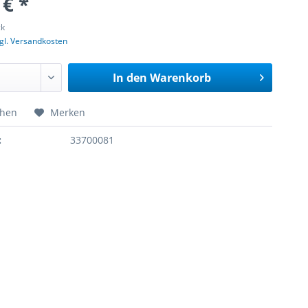
 € *
ck
gl. Versandkosten
In den
Warenkorb
chen
Merken
:
33700081