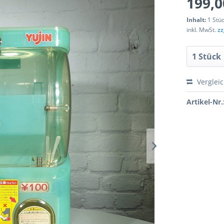
199,0
Inhalt:
1 Stü
inkl. MwSt.
zz
Verglei
Artikel-Nr.