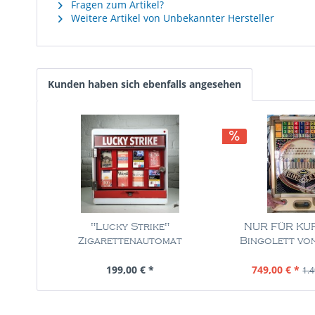
Fragen zum Artikel?
Weitere Artikel von Unbekannter Hersteller
Kunden haben sich ebenfalls angesehen
"Lucky Strike"
NUR FÜR KUR
Zigarettenautomat
Bingolett von
Inhalt
1 Stück
Inhalt
1 St
199,00 € *
749,00 € *
1.4