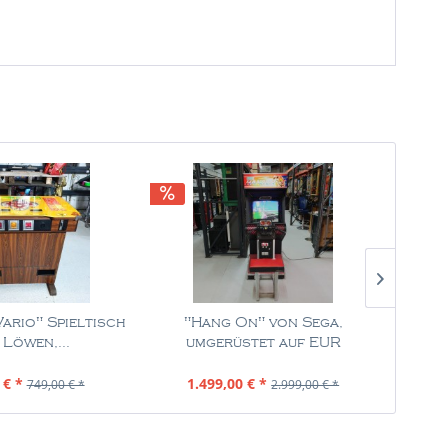
ario" Spieltisch
"Hang On" von Sega,
NU
 Löwen,...
umgerüstet auf EUR
"Ka
halt
1 Stück
Inhalt
1 Stück
 € *
1.499,00 € *
749,00 € *
2.999,00 € *