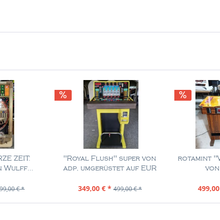
ZE ZEIT:
"Royal Flush" super von
rotamint "V
 Wulff...
adp, umgerüstet auf EUR
von
ück
Inhalt
1 Stück
In
349,00 € *
499,00
99,00 € *
499,00 € *