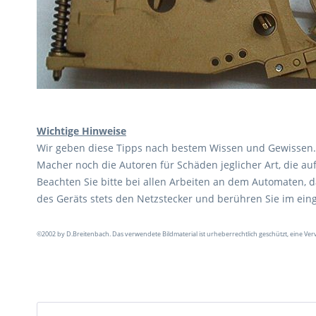
Wichtige Hinweise
Wir geben diese Tipps nach bestem Wissen und Gewissen. 
Macher noch die Autoren für Schäden jeglicher Art, die 
Beachten Sie bitte bei allen Arbeiten an dem Automaten,
des Geräts stets den Netzstecker und berühren Sie im ei
©2002 by D.Breitenbach. Das verwendete Bildmaterial ist urheberrechtlich geschützt, eine Ver