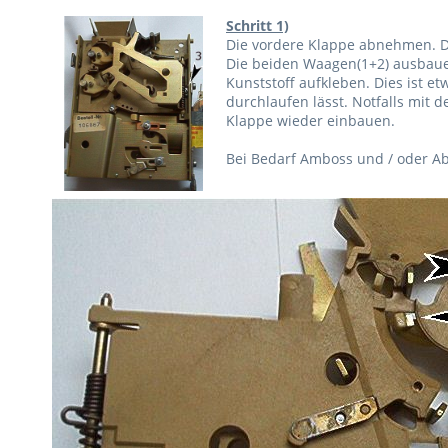
Schritt 1)
Die vordere Klappe abnehmen. Daz
Die beiden Waagen(1+2) ausbaue
Kunststoff aufkleben. Dies ist e
durchlaufen lässt. Notfalls mit d
Klappe wieder einbauen.
Bei Bedarf Amboss und / oder Ab