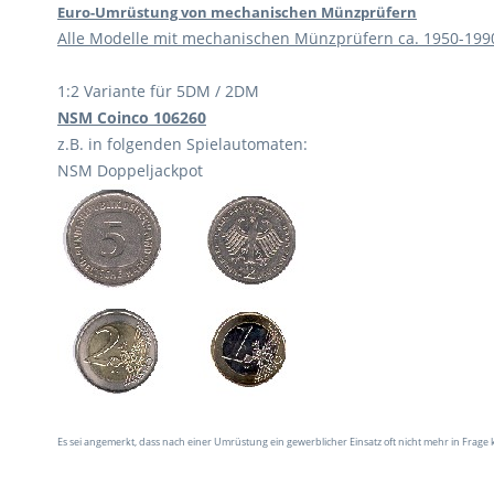
Euro-Umrüstung von mechanischen Münzprüfern
Alle Modelle mit mechanischen Münzprüfern ca. 1950-199
1:2 Variante für 5DM / 2DM
NSM Coinco 106260
z.B. in folgenden Spielautomaten:
NSM Doppeljackpot
Es sei angemerkt, dass nach einer Umrüstung ein gewerblicher Einsatz oft nicht mehr in Frage