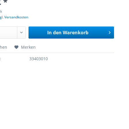
€ *
ck
gl. Versandkosten
In den
Warenkorb
chen
Merken
:
33403010