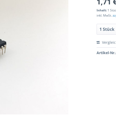
1,71 
Inhalt:
1 Stü
inkl. MwSt.
zz
Verglei
Artikel-Nr.