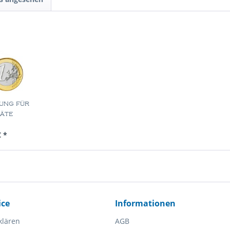
ung für
äte
ück
€ *
ice
Informationen
klären
AGB