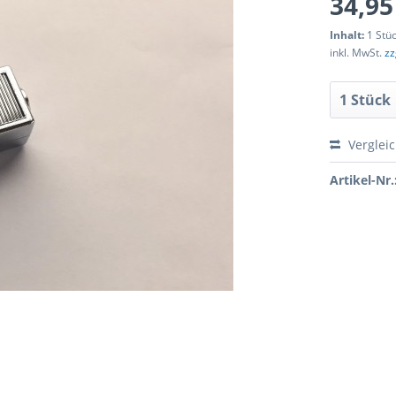
34,95
Inhalt:
1 Stü
inkl. MwSt.
zz
Verglei
Artikel-Nr.