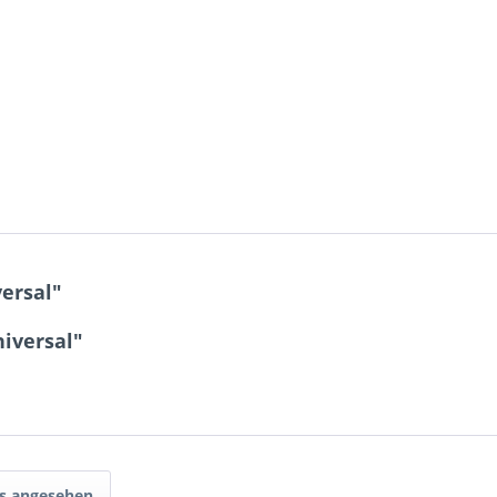
ersal"
niversal"
ls angesehen