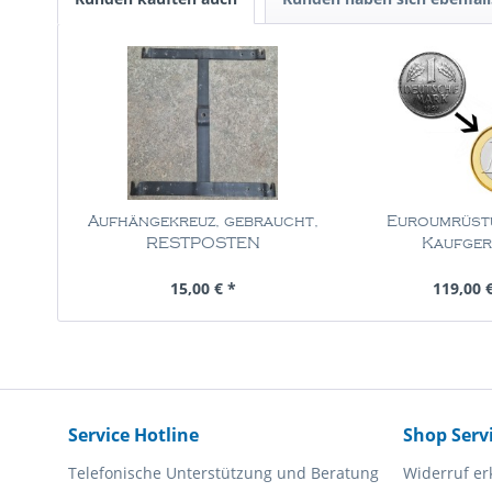
Aufhängekreuz, gebraucht,
Euroumrüst
RESTPOSTEN
Kaufger
Inhalt
1 Stück
Inhalt
1 St
15,00 € *
119,00 
Service Hotline
Shop Serv
Telefonische Unterstützung und Beratung
Widerruf er