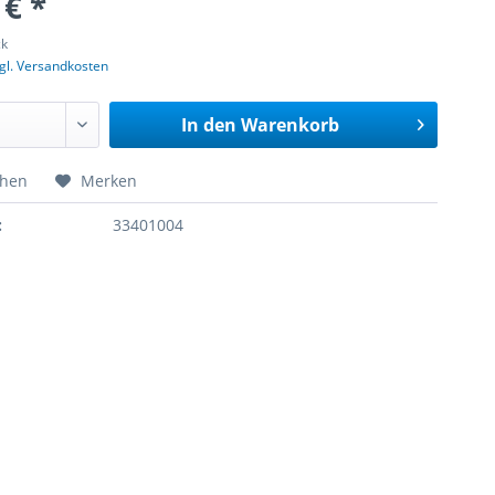
 € *
ck
gl. Versandkosten
In den
Warenkorb
chen
Merken
:
33401004