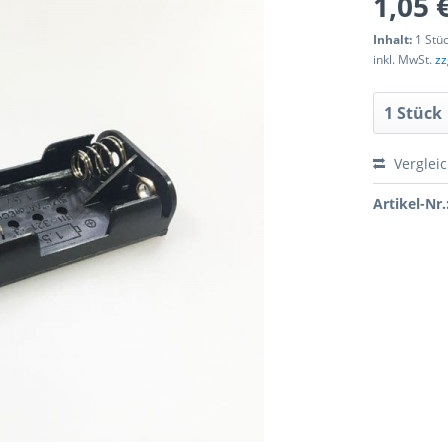
1,05 
Inhalt:
1 Stü
inkl. MwSt.
zz
Verglei
Artikel-Nr.