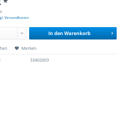
€ *
ck
gl. Versandkosten
In den
Warenkorb
chen
Merken
:
33402003