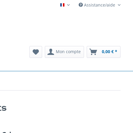
Assistance/aide
Automatenarchiv French
Mon compte
0,00 € *
es