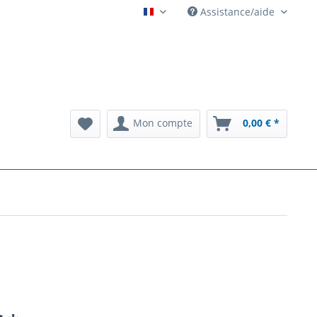
Assistance/aide
Automatenarchiv French
Mon compte
0,00 € *