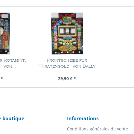
r Rotamint,
Frontscheibe für
 von...
"Piratengold" von Bally
Wulff
Pièce
Contenu
1 Pièce
 *
29,90 € *
e boutique
Informations
Conditions générales de vente