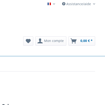
Assistance/aide
Automatenarchiv French
Mon compte
0,00 € *