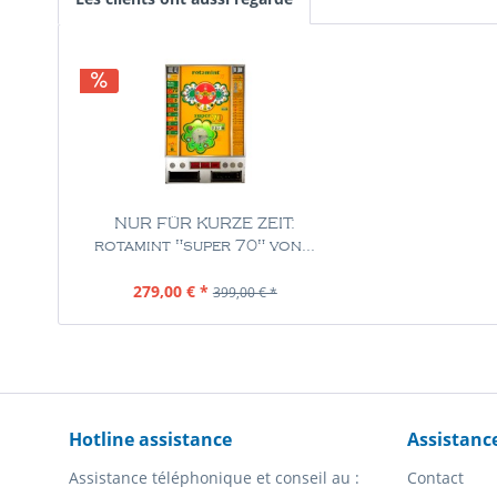
NUR FÜR KURZE ZEIT:
rotamint "super 70" von...
Contenu
1 Pièce
279,00 € *
399,00 € *
Hotline assistance
Assistanc
Assistance téléphonique et conseil au :
Contact