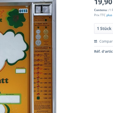
19,90
Contenu :
1 
Prix TTC
plus 
Compar
Réf. d'artic