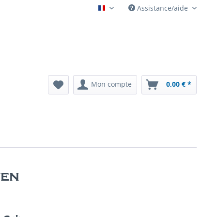
Assistance/aide
Automatenarchiv French
Mon compte
0,00 € *
wen