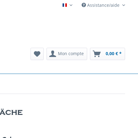
Assistance/aide
Automatenarchiv French
Mon compte
0,00 € *
läche