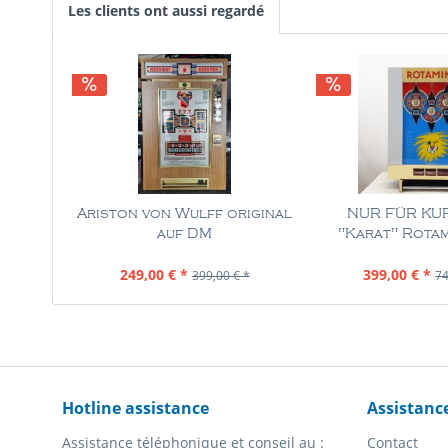
Les clients ont aussi regardé
Ariston von Wulff original
NUR FÜR KUR
auf DM
"Karat" Rotami
Contenu
1 Pièce
Contenu
1 
249,00 € *
399,00 € *
399,00 € *
74
Hotline assistance
Assistanc
Assistance téléphonique et conseil au :
Contact