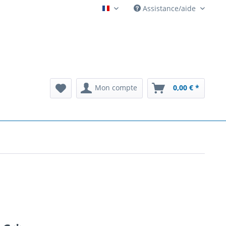
Assistance/aide
Automatenarchiv French
Mon compte
0,00 € *