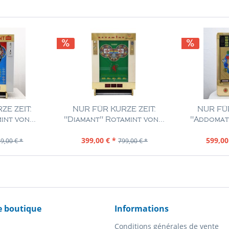
ZE ZEIT:
NUR FÜR KURZE ZEIT:
NUR FÜR
nt von...
"Diamant" Rotamint von...
"Addomat
Pièce
Contenu
1 Pièce
Con
399,00 € *
599,00
9,00 € *
799,00 € *
e boutique
Informations
Conditions générales de vente