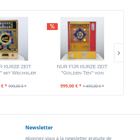
 KURZE ZEIT:
NUR FÜR KURZE ZEIT:
NU
" mit Wechsler
"Golden Ten" von
"Moul
von...
Melchers,...
tenu
1 Pièce
Contenu
1 Pièce
 € *
999,00 € *
7
999,00 € *
1 499,00 € *
Newsletter
Abonnez-vous à la newsletter gratuite de