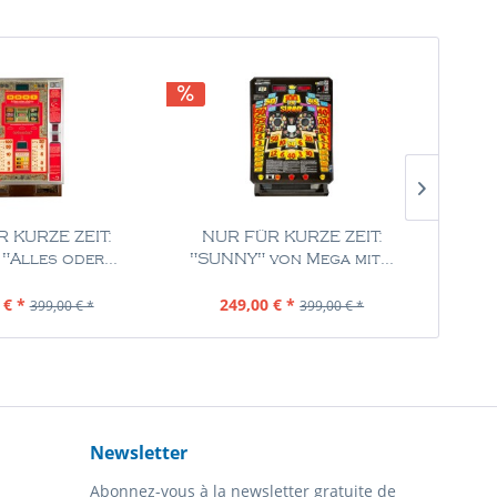
 KURZE ZEIT:
NUR FÜR KURZE ZEIT:
NU
 "Alles oder...
"SUNNY" von Mega mit...
tri
tenu
1 Pièce
Contenu
1 Pièce
 € *
249,00 € *
399,00 € *
399,00 € *
Newsletter
Abonnez-vous à la newsletter gratuite de