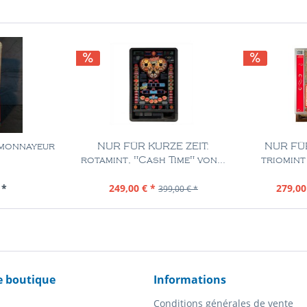
 monnayeur
NUR FÜR KURZE ZEIT:
NUR FÜR
rotamint, "Cash Time" von...
triomint
Pièce
Contenu
1 Pièce
Con
 *
249,00 € *
279,00
399,00 € *
e boutique
Informations
Conditions générales de vente