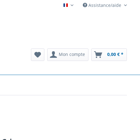
Assistance/aide
Automatenarchiv French
Mon compte
0,00 € *