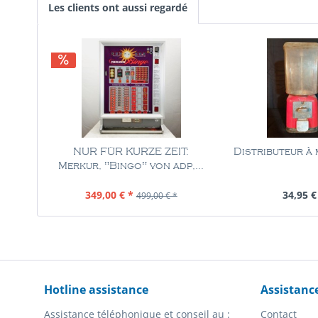
Les clients ont aussi regardé
NUR FÜR KURZE ZEIT:
Distributeur à
Merkur, "Bingo" von adp,...
Contenu
1 Pièce
Contenu
1 
349,00 € *
34,95 €
499,00 € *
Hotline assistance
Assistanc
Assistance téléphonique et conseil au :
Contact