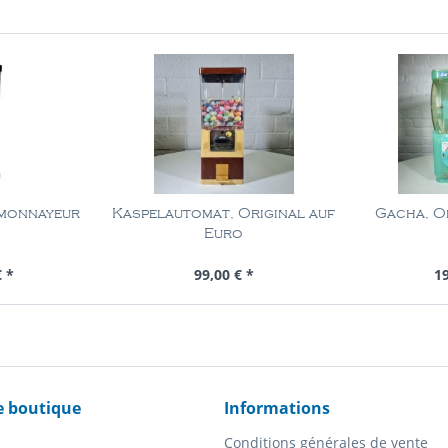
 monnayeur
Kaspelautomat, Original auf
Gacha, Or
Euro
Pièce
Contenu
1 Pièce
Con
€ *
99,00 € *
19
e boutique
Informations
Conditions générales de vente