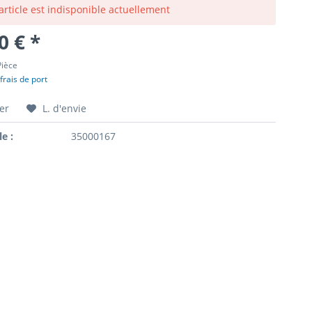
article est indisponible actuellement
0 € *
Pièce
frais de port
er
L. d'envie
le :
35000167