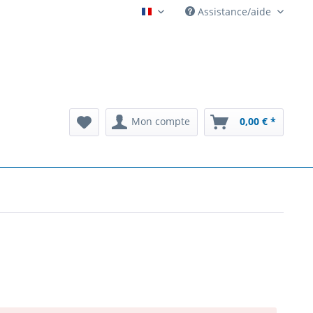
Assistance/aide
Automatenarchiv French
Mon compte
0,00 € *