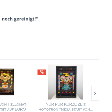
 noch gereinigt!"
 von Hellomat
NUR FÜR KURZE ZEIT:
NU
tet auf EURO
Rototron "mega star" von...
Rototr