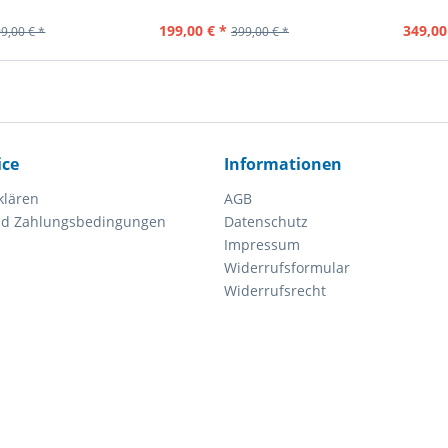
ück
Inhalt
1 Stück
In
199,00 € *
349,00
9,00 € *
399,00 € *
ice
Informationen
klären
AGB
nd Zahlungsbedingungen
Datenschutz
Impressum
Widerrufsformular
Widerrufsrecht