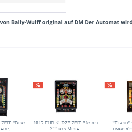
von Bally-Wulff original auf DM Der Automat wird
ZEIT: "Disc
NUR FÜR KURZE ZEIT: "Joker
"Flash"
adp,...
21" von Mega...
umgerüs