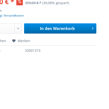
0 € *
399,00 € *
(30,08% gespart)
ck
gl. Versandkosten
In den
Warenkorb
chen
Merken
:
33001373