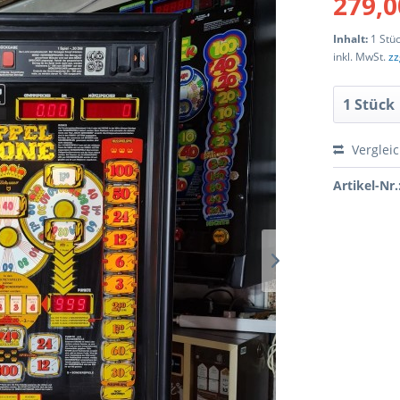
279,0
Inhalt:
1 Stü
inkl. MwSt.
zz
Verglei
Artikel-Nr.