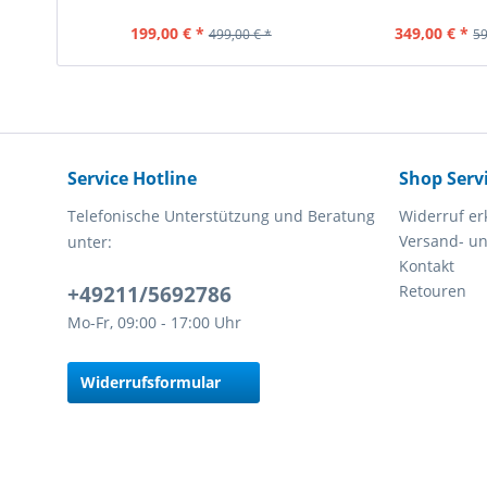
Inhalt
1 Stück
Inhalt
1 St
199,00 € *
349,00 € *
499,00 € *
59
Service Hotline
Shop Serv
Telefonische Unterstützung und Beratung
Widerruf er
Versand- u
unter:
Kontakt
+49211/5692786
Retouren
Mo-Fr, 09:00 - 17:00 Uhr
Widerrufsformular