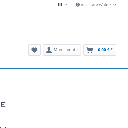
Assistance/aide
Automatenarchiv French
Mon compte
0,00 € *
ne