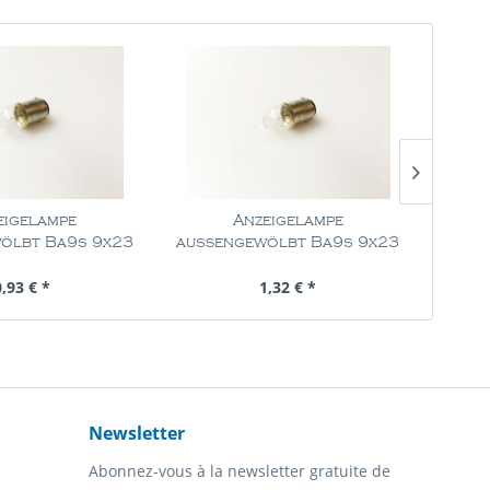
eigelampe
Anzeigelampe
ölbt Ba9s 9x23
außengewölbt Ba9s 9x23
außen
4V 4W
24V 125mA 3W
tenu
1 Pièce
Contenu
1 Pièce
0,93 € *
1,32 € *
Newsletter
Abonnez-vous à la newsletter gratuite de