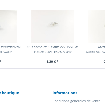
 einstecken
Glassockellampe W2,1x9,5d
Anz
chwarz...
10x28 24V 167mA 4W
außengew
2
Pièce
Contenu
1 Pièce
Con
*
1,29 € *
e boutique
Informations
Conditions générales de vente