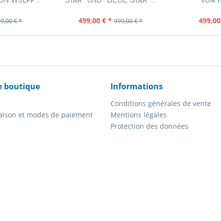
on Wulff...
Star" und "BLUE Star"...
vom K
Pièce
Contenu
1 Pièce
Con
499,00 € *
499,00
9,00 € *
999,00 € *
e boutique
Informations
Conditions générales de vente
vraison et modes de paiement
Mentions légales
Protection des données