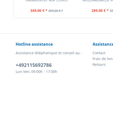
umgerüstet auf EURO
Goldmedaille v
Contenu
1 Pièce
Contenu
1 
349,00 € *
289,00 € *
499,00 € *
39
Hotline assistance
Assistanc
Assistance téléphonique et conseil au :
Contact
Frais de li
+492115692786
Retours
Lun-Ven, 09:00h - 17:00h