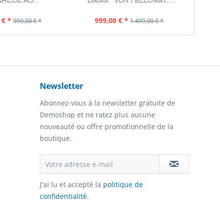
REUZ AS...
"Baggi" von Hellomat,...
Rototr
tenu
1 Pièce
Contenu
1 Pièce
 € *
999,00 € *
999,00 € *
1 499,00 € *
Newsletter
Abonnez-vous à la newsletter gratuite de
Demoshop et ne ratez plus aucune
nouveauté ou offre promotionnelle de la
boutique.
J'ai lu et accepté la
politique de
confidentialité
.