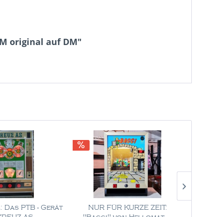
M original auf DM"
 Das PTB - Gerät
NUR FÜR KURZE ZEIT:
NU