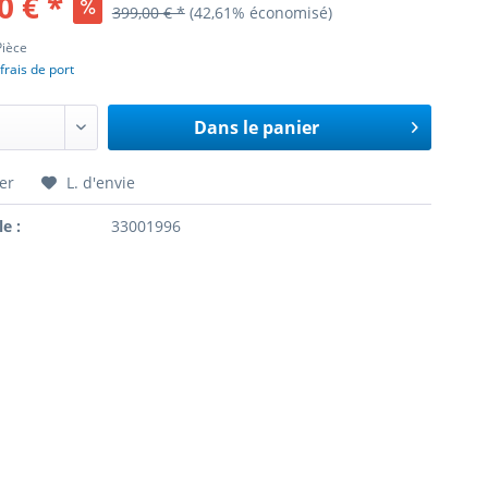
0 € *
399,00 € *
(42,61% économisé)
Pièce
frais de port
Dans le panier
er
L. d'envie
le :
33001996