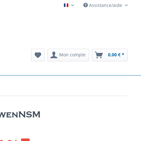
Assistance/aide
Automatenarchiv French
Mon compte
0,00 € *
LöwenNSM