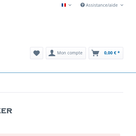
Assistance/aide
Automatenarchiv French
Mon compte
0,00 € *
zer