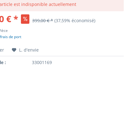
article est indisponible actuellement
0 € *
399,00 € *
(37,59% économisé)
Pièce
frais de port
er
L. d'envie
le :
33001169