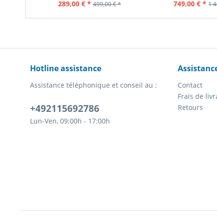
Contenu
1 Pièce
Contenu
1 
289,00 € *
749,00 € *
499,00 € *
1 4
Hotline assistance
Assistanc
Assistance téléphonique et conseil au :
Contact
Frais de li
+492115692786
Retours
Lun-Ven, 09:00h - 17:00h