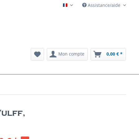
Assistance/aide
Automatenarchiv French
Mon compte
0,00 € *
ulff,