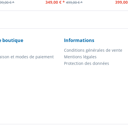
Pièce
Contenu
1 Pièce
Con
349,00 € *
399,00
99,00 € *
499,00 € *
e boutique
Informations
Conditions générales de vente
vraison et modes de paiement
Mentions légales
Protection des données