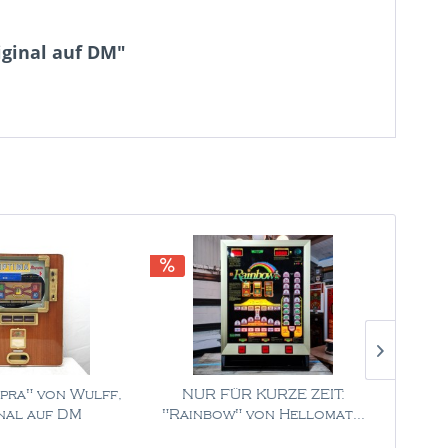
iginal auf DM"
pra" von Wulff,
NUR FÜR KURZE ZEIT:
NUR FÜ
nal auf DM
"Rainbow" von Hellomat...
Luxu