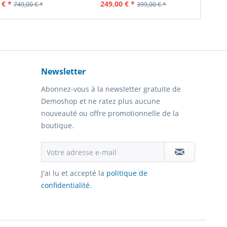
tenu
1 Pièce
Contenu
1 Pièce
 € *
249,00 € *
749,00 € *
399,00 € *
Newsletter
Abonnez-vous à la newsletter gratuite de
Demoshop et ne ratez plus aucune
nouveauté ou offre promotionnelle de la
boutique.
J'ai lu et accepté la
politique de
confidentialité
.