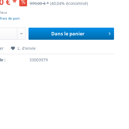
0 € *
999,00 € *
(40,04% économisé)
Pièce
frais de port
Dans le panier
er
L. d'envie
le :
33003979