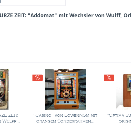
4
RZE ZEIT: "Addomat" mit Wechsler von Wulff, Or
ZE ZEIT:
"Casino" von LöwenNSM mit
"Optima Su
 Wulff...
orangem Sonderrahmen...
origi