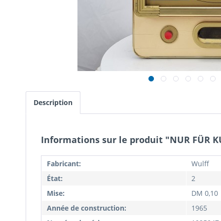
Description
Informations sur le produit "NUR FÜR K
Fabricant:
Wulff
État:
2
Mise:
DM 0,10
Année de construction:
1965