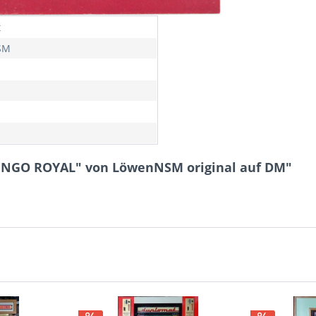
t
SM
INGO ROYAL" von LöwenNSM original auf DM"