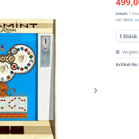
499,0
Inhalt:
1 Stü
inkl. MwSt.
zz
Verglei
Artikel-Nr.