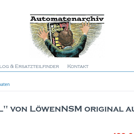
log & Ersatzteilfinder
Kontakt
maten
" von LöwenNSM original a