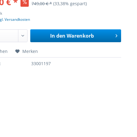
0 € *
749,00 € *
(33,38% gespart)
ck
gl. Versandkosten
In den
Warenkorb
chen
Merken
:
33001197