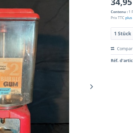
34,95
Contenu :
1 
Prix TTC
plus 
Compar
Réf. d'artic