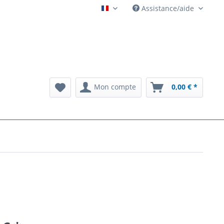
Assistance/aide
Automatenarchiv French
Mon compte
0,00 € *